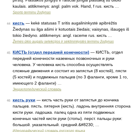
pirštų. Plaštakos jungtys ir raiščiai jungia plaštaką su dilbio
kaulais. atitikmenys: angl. palm vok. Hand, f rus. кисть …
Sporto terminų žodynas
кисть
— kekė statusas T sritis augalininkystė apibrėžtis
44
Žiedynas su ilga ašimi ir kotuotais žiedais; vaisynas, išaugęs iš
tokio žiedyno. atitikmenys: angl. raceme rus. кисть …
Žemės ūkio augalų selekcijos ir sėklininkystės terminų žodynas
КИСТЬ (отдел передней конечности)
— КИСТЬ, отдел
45
передней конечности наземных позвоночных и руки
человека. У человека кисть способна осуществлять
сложные движения и состоит из запястья (8 костей), пясти
(5 костей) и подвижных пальцев (по 3 фаланги, кроме 1 го,
имеющего 2 фаланги) …
Энциклопедический словарь
кисть руки
— кисть часть руки от запястья до кончика
46
пальцев. пясть. пятерня (кисть). ладонь внутренняя сторона
кисти руки. ладошка. палец одна из пяти подвижных
конечных частей кисти руки (стопы). перст. пальцы руки:
большой. указательный. средний.&#8230; …
Идеографический словарь русского языка