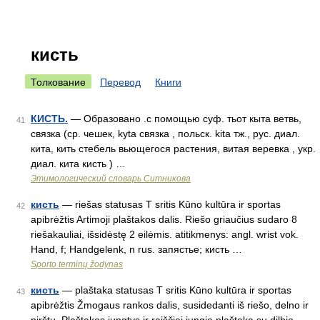
кисть
Толкование
Перевод
Книги
КИСТЬ.
— Образовано .с помощью суф. тьот кыта ветвь,
41
связка (ср. чешек, kyta связка , польск. kita тж., рус. диал.
кита, кить стебель вьющегося растения, витая веревка , укр.
диал. кита кисть ) …
Этимологический словарь Ситникова
кисть
— riešas statusas T sritis Kūno kultūra ir sportas
42
apibrėžtis Artimoji plaštakos dalis. Riešo griaučius sudaro 8
riešakauliai, išsidėstę 2 eilėmis. atitikmenys: angl. wrist vok.
Hand, f; Handgelenk, n rus. запястье; кисть …
Sporto terminų žodynas
кисть
— plaštaka statusas T sritis Kūno kultūra ir sportas
43
apibrėžtis Žmogaus rankos dalis, susidedanti iš riešo, delno ir