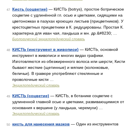
Кисть (соцветие)
— КИСТЬ (botrys), простое ботрическое
47
соцветие с удлинённой гл. осью и цветками, сидящими на
цветоножках в пазухах кроющих листьев (прицветников). У
крестоцветных прицветники в К. редуцированы. Простая К.
характерна для иван чая, ландыша и мн. др.&#8230; …
Биологический энциклопедический словарь
КИСТЬ (инструмент в живописи)
— КИСТЬ, основной
48
инструмент в живописи и многих видах графики.
Изготовляются из обезжиренного волоса или шерсти; Кисти
бывают жесткие (щетинные) и мягкие (колонковые,
беличьи). В гравюре употребляют стеклянные и
проволочные кисти …
Энциклопедический словарь
КИСТЬ (соцветие)
— КИСТЬ, в ботанике соцветие с
49
удлиненной главной осью и цветками, развивающимися от
основания к вершине (у ландыша, черемухи) …
Энциклопедический словарь
кисть для нанесения мазков
— Один из инструментов
50