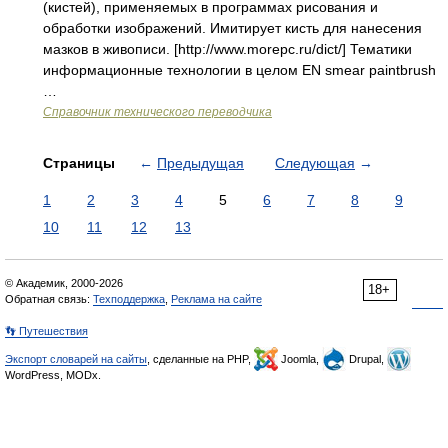
(кистей), применяемых в программах рисования и
обработки изображений. Имитирует кисть для нанесения
мазков в живописи. [http://www.morepc.ru/dict/] Тематики
информационные технологии в целом EN smear paintbrush
…
Справочник технического переводчика
Страницы
←
Предыдущая
Следующая
→
1
2
3
4
5
6
7
8
9
10
11
12
13
© Академик, 2000-2026
18+
Обратная связь:
Техподдержка
,
Реклама на сайте
👣 Путешествия
Экспорт словарей на сайты
, сделанные на PHP,
Joomla,
Drupal,
WordPress, MODx.